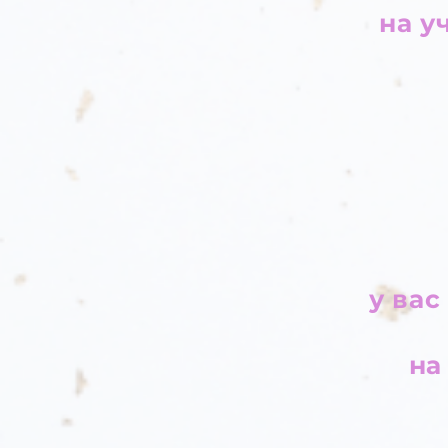
на у
у вас
на