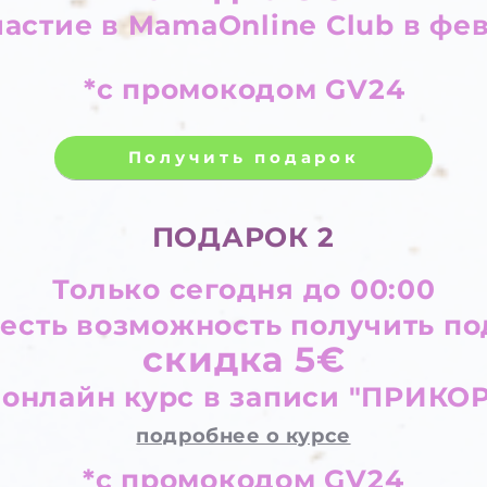
частие в MamaOnline Club в фе
*c промокодом GV24
Получить подарок
ПОДАРОК 2
Только сегодня до 00:00
 есть возможность получить п
скидка 5€
 онлайн курс в записи "ПРИКО
подробнее о курсе
*c промокодом GV24