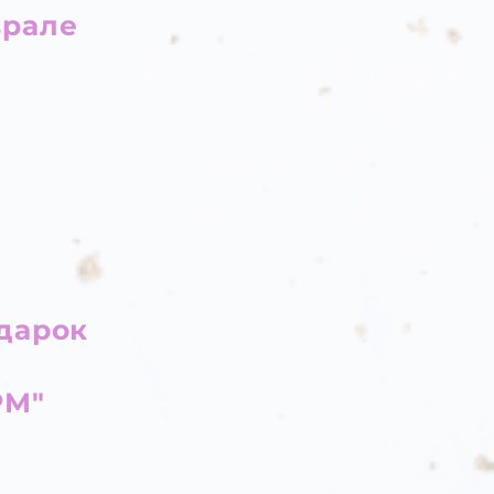
врале
одарок
РМ"