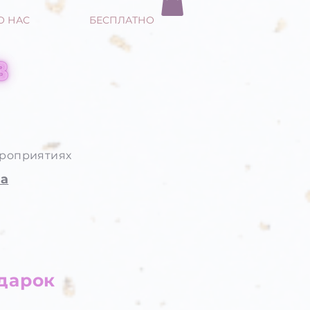
О НАС
БЕСПЛАТНО
ероприятиях
та
одарок